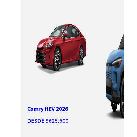
Sienna
HEV
2026
DESDE
$1,007,600
Camry HEV 2026
DESDE $625,600