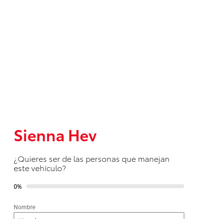
Tacoma
Tundra
HEV
2026
2026
DESDE
Desde
$1,486,000
Sienna Hev
$779,500
¿Quieres ser de las personas que manejan
este vehículo?
0%
Nombre