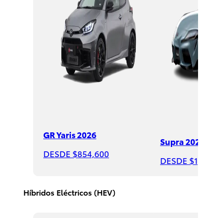
Sequoia
2026
DESDE
GR Yaris 2026
Supra 2026
$1,735,000
DESDE $854,600
DESDE $1,508
Híbridos Eléctricos (HEV)