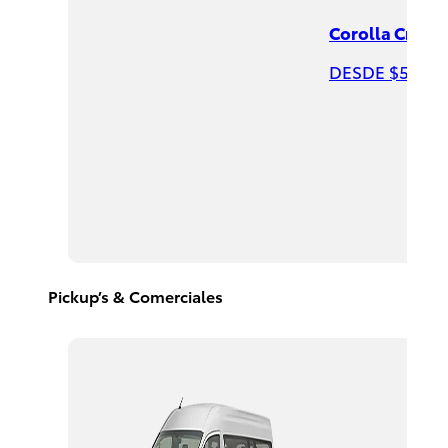
Corolla Cross 
DESDE $544,0
Highlander
HEV
2026
DESDE
$958,900
Pickup’s & Comerciales
Corolla
Cross
HEV
2026
DESDE