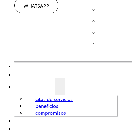
WHATSAPP
SEMINUEVOS
HÍBRIDOS
SERVICIOS
citas de servicios
Corolla
beneficios
HEV
compromisos
2026
REFACCIONES
FINANCIAMIENTO
DESDE