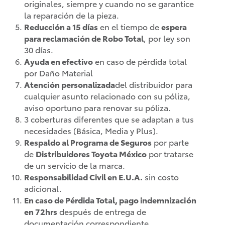
originales, siempre y cuando no se garantice
la reparación de la pieza.
Reducción a 15 días
en el tiempo de
espera
para reclamación de Robo Total
, por ley son
30 días.
Ayuda en efectivo
en caso de pérdida total
por Daño Material
Atención personalizada
del distribuidor para
cualquier asunto relacionado con su póliza,
aviso oportuno para renovar su póliza.
GR Yaris
3 coberturas diferentes que se adaptan a tus
Supra
2026
necesidades (Básica, Media y Plus).
2026
Respaldo al Programa de Seguros
por parte
DESDE
de
Distribuidores Toyota México
por tratarse
DESDE
$854,600
de un servicio de la marca.
$1,508,900
Responsabilidad Civil en E.U.A.
sin costo
adicional.
En caso de Pérdida Total, pago indemnización
en 72hrs
después de entrega de
documentación correspondiente.