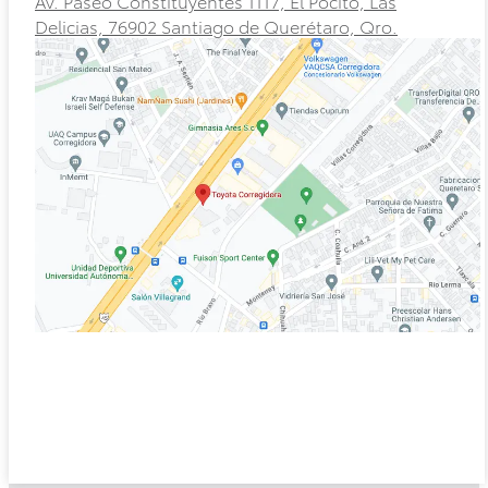
Av. Paseo Constituyentes 1117, El Pocito, Las
Delicias, 76902 Santiago de Querétaro, Qro.
Rav4
HEV
2026
Prius