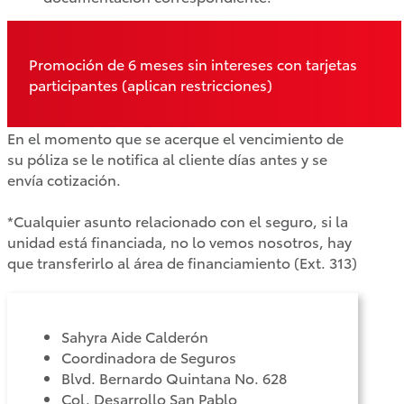
Promoción de 6 meses sin intereses con tarjetas
participantes (aplican restricciones)
En el momento que se acerque el vencimiento de
su póliza se le notifica al cliente días antes y se
envía cotización.
*Cualquier asunto relacionado con el seguro, si la
unidad está financiada, no lo vemos nosotros, hay
que transferirlo al área de financiamiento (Ext. 313)
Camry
HEV
2026
Sahyra Aide Calderón
DESDE
Coordinadora de Seguros
$625,600
Blvd. Bernardo Quintana No. 628
Col. Desarrollo San Pablo