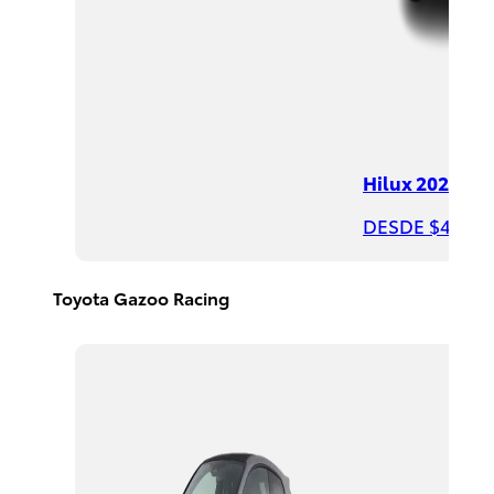
DESDE
$390,400
Rav4
Hilux 2026
HEV
2026
DESDE $497,8
DESDE
$650,300
Toyota Gazoo Racing
PROMOCIÓN