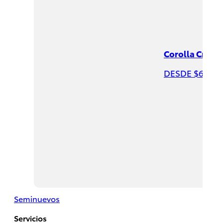
Corolla Cross
DESDE $625,9
Hiace
2026
DESDE
$732,200
Seminuevos
Servicios