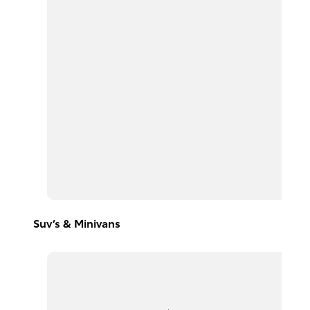
Suv’s & Minivans
Avanza
2026
DESDE
$367,300