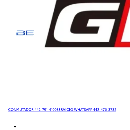
Tacoma
2026
DESDE
$779,500
Tacoma
HEV
2026
CONMUTADOR 442-791-4100
SERVICIO WHATSAPP 442-476-3732
Desde
$779,500