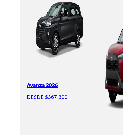
Corolla
Cross
2026
DESDE
$544,000
Avanza 2026
DESDE $367,300