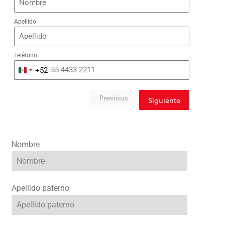
Apellido
Teléfono
+52
Mexico
+52
Previous
Siguiente
Nombre
Apellido paterno