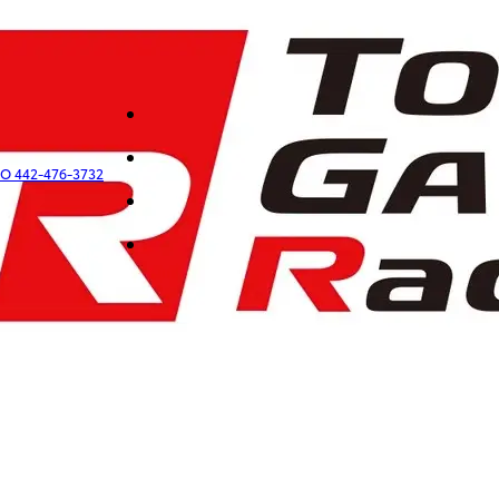
O 442-476-3732