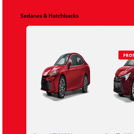
Yaris HB 2026
Sedanes & Hatchbacks
DESDE $326,500
PRO