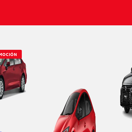
Yaris Sedán 2026
DESDE $327,700
MOCIÓN