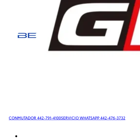
Tacoma
2026
DESDE
$779,500
Tacoma
HEV
2026
CONMUTADOR 442-791-4100
SERVICIO WHATSAPP 442-476-3732
Desde
$779,500