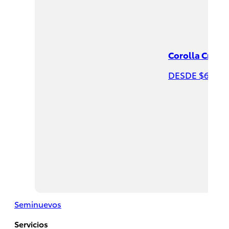
Corolla Cross
DESDE $625,9
Hiace
2026
DESDE
$732,200
Seminuevos
Servicios