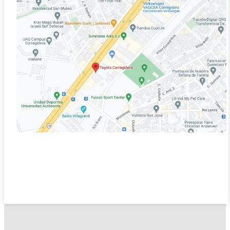
2026
DESDE
$650,300
DESDE
$514,700
PROMOCIÓN