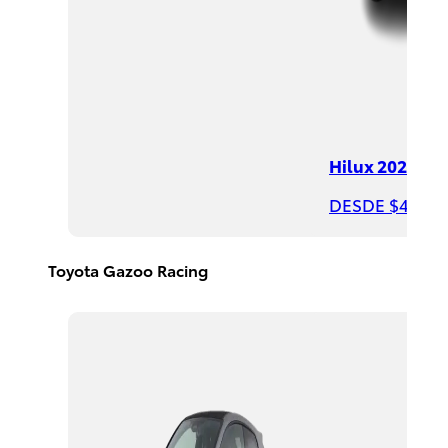
DESDE
$390,400
Rav4
Hilux 2026
HEV
2026
DESDE $497,8
DESDE
$650,300
Toyota Gazoo Racing
PROMOCIÓN