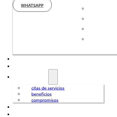
WHATSAPP
SEMINUEVOS
HÍBRIDOS
SERVICIOS
citas de servicios
Corolla
beneficios
HEV
compromisos
2026
REFACCIONES
FINANCIAMIENTO
DESDE