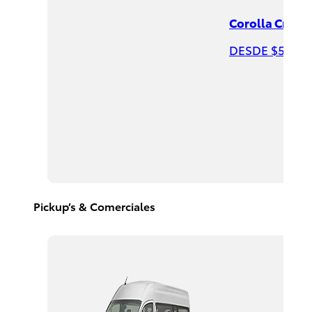
Corolla Cross 
DESDE $544,0
Highlander
HEV
2026
DESDE
$958,900
Pickup’s & Comerciales
Corolla
Cross
HEV
2026
DESDE