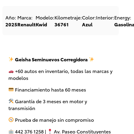
Año:
Marca:
Modelo:
Kilometraje:
Color:
Interior:
Energy:
2025
Renault
Kwid
36761
Azul
Gasolin
Geisha Seminuevos Corregidora
+60 autos en inventario, todas las marcas y
GR Yaris
Supra
2026
modelos
2026
DESDE
Financiamiento hasta 60 meses
DESDE
$854,600
$1,508,900
Garantía de 3 meses en motor y
transmisión
Prueba de manejo sin compromiso
442 376 1258 |
Av. Paseo Constituyentes