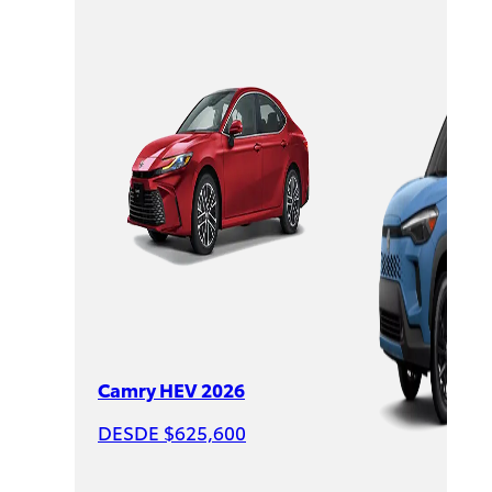
Sienna
HEV
2026
DESDE
$1,007,600
Camry HEV 2026
DESDE $625,600