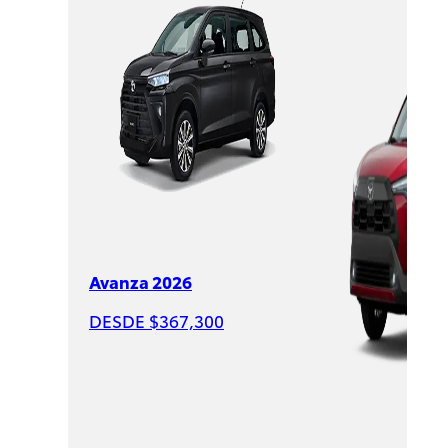
Corolla
Cross
2026
DESDE
$544,000
Avanza 2026
DESDE $367,300