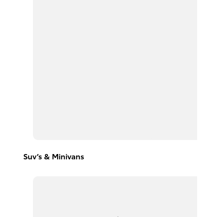
Suv’s & Minivans
Avanza
2026
DESDE
$367,300