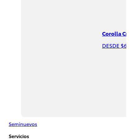
Corolla Cross
DESDE $625,9
Hiace
2026
DESDE
$732,200
Seminuevos
Servicios