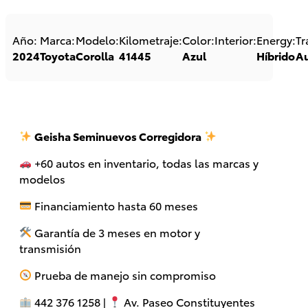
Año:
Marca:
Modelo:
Kilometraje:
Color:
Interior:
Energy:
Tr
2024
Toyota
Corolla
41445
Azul
Híbrido
A
Geisha Seminuevos Corregidora
+60 autos en inventario, todas las marcas y
GR Yaris
Supra
2026
modelos
2026
DESDE
Financiamiento hasta 60 meses
DESDE
$854,600
$1,508,900
Garantía de 3 meses en motor y
transmisión
Prueba de manejo sin compromiso
442 376 1258 |
Av. Paseo Constituyentes