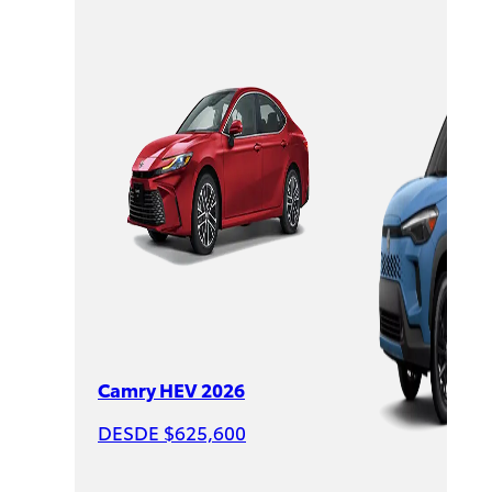
Sienna
HEV
2026
DESDE
$1,007,600
Camry HEV 2026
DESDE $625,600