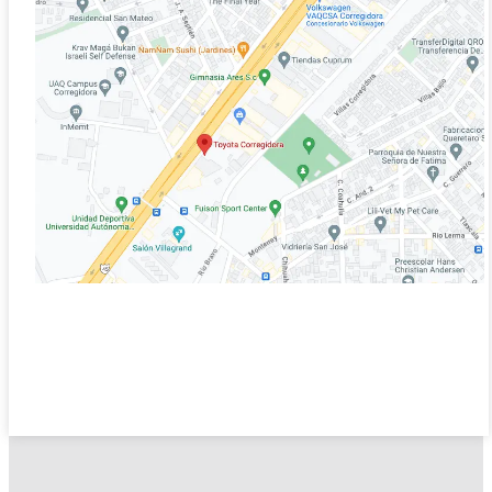
2026
DESDE
$650,300
DESDE
$514,700
PROMOCIÓN