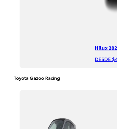
DESDE
$390,400
Rav4
Hilux 2026
HEV
2026
DESDE $497,8
DESDE
$650,300
Toyota Gazoo Racing
PROMOCIÓN