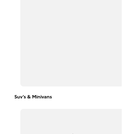
Suv’s & Minivans
Avanza
2026
DESDE
$367,300