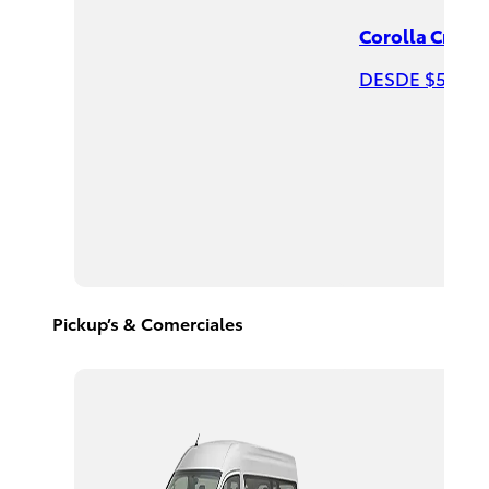
Corolla Cross 
DESDE $544,0
Highlander
HEV
2026
DESDE
$958,900
Pickup’s & Comerciales
Corolla
Cross
HEV
2026
DESDE