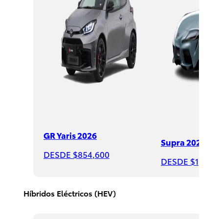
Sequoia
2026
DESDE
GR Yaris 2026
Supra 2026
$1,735,000
DESDE $854,600
DESDE $1,508
Híbridos Eléctricos (HEV)