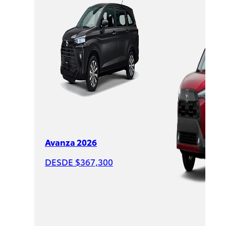
Corolla
Cross
2026
DESDE
$544,000
Avanza 2026
DESDE $367,300