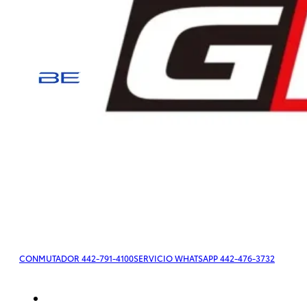
Tacoma
2026
DESDE
$779,500
Tacoma
HEV
2026
CONMUTADOR 442-791-4100
SERVICIO WHATSAPP 442-476-3732
Desde
$779,500