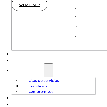
WHATSAPP
SEMINUEVOS
HÍBRIDOS
SERVICIOS
citas de servicios
Corolla
beneficios
HEV
compromisos
2026
REFACCIONES
FINANCIAMIENTO
DESDE